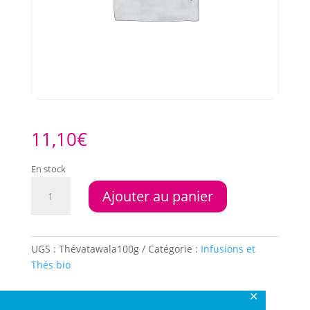
11,10
€
En stock
quantité
Ajouter au panier
de
Vatawala
100gr
UGS :
Thévatawala100g
Catégorie :
Infusions et
Thés bio
✕