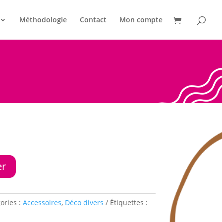
Méthodologie
Contact
Mon compte
er
ories :
Accessoires
,
Déco divers
Étiquettes :