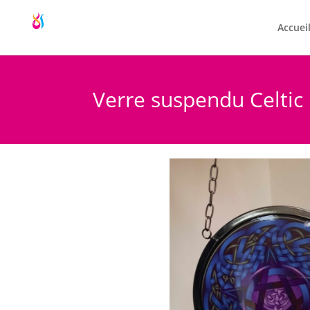
Accuei
Verre suspendu Celtic