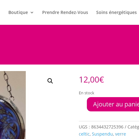
l
Boutique
Prendre Rendez-Vous
Soins énergétiques
12,00
€
En stock
Ajouter au pani
quantité
de
Verre
suspendu
UGS :
8634432725396
Catég
Celtic
celtic
,
Suspendu
,
verre