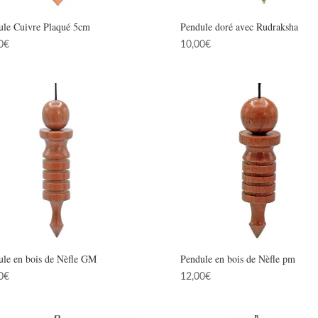
ule Cuivre Plaqué 5cm
Pendule doré avec Rudraksha
0
€
10,00
€
ule en bois de Nèfle GM
Pendule en bois de Nèfle pm
0
€
12,00
€