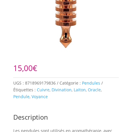
15,00
€
UGS :
8718969179836
Catégorie :
Pendules
Étiquettes :
Cuivre
,
Divination
,
Laiton
,
Oracle
,
Pendule
,
Voyance
Description
Les pendules sont utilisés en aromathérapie, avec