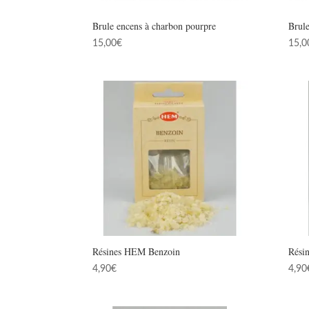
Brule encens à charbon pourpre
Brule
15,00
€
15,0
Résines HEM Benzoin
Rési
4,90
€
4,90