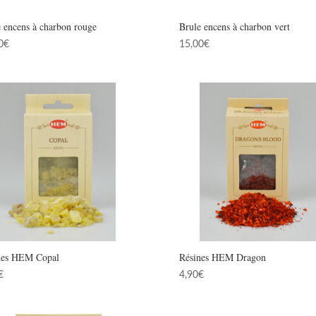
 encens à charbon rouge
Brule encens à charbon vert
0
€
15,00
€
nes HEM Copal
Résines HEM Dragon
€
4,90
€