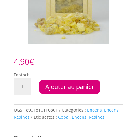
4,90
€
En stock
quantité
Ajouter au panier
de
Résines
HEM
Copal
UGS :
8901810110861
Catégories :
Encens
,
Encens
Résines
Étiquettes :
Copal
,
Encens
,
Résines