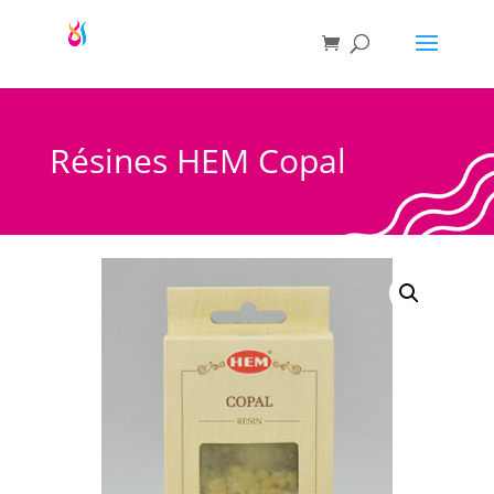
Résines HEM Copal