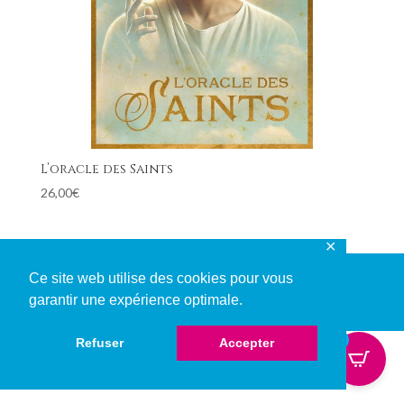
L’oracle des Saints
26,00
€
✕
Ce site web utilise des cookies pour vous
garantir une expérience optimale.
© Copyright 2024. Made with ❤ by Webscape.
0
Refuser
Accepter