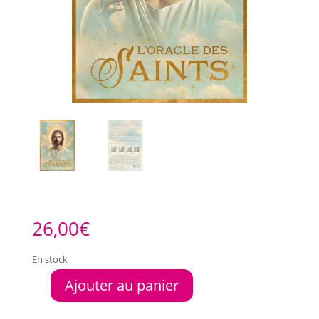
26,00
€
En stock
Ajouter au panier
quantité
de