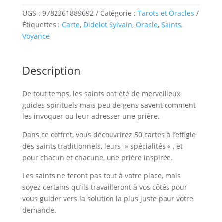
L'oracle
des
UGS :
9782361889692
Catégorie :
Tarots et Oracles
Saints
Étiquettes :
Carte
,
Didelot Sylvain
,
Oracle
,
Saints
,
Voyance
Description
De tout temps, les saints ont été de merveilleux
guides spirituels mais peu de gens savent comment
les invoquer ou leur adresser une prière.
Dans ce coffret, vous découvrirez 50 cartes à l’effigie
des saints traditionnels, leurs » spécialités « , et
pour chacun et chacune, une prière inspirée.
Les saints ne feront pas tout à votre place, mais
soyez certains qu’ils travailleront à vos côtés pour
vous guider vers la solution la plus juste pour votre
demande.