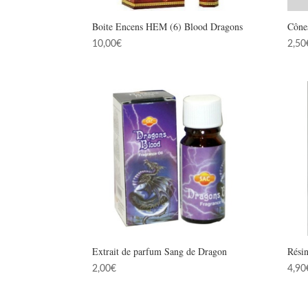
Boite Encens HEM (6) Blood Dragons
Cône
10,00
€
2,50
Extrait de parfum Sang de Dragon
Rési
2,00
€
4,90