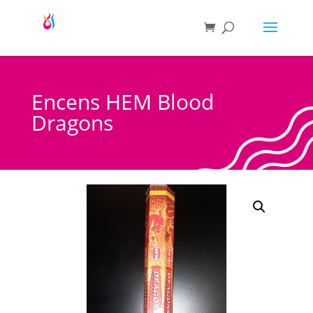
Encens HEM Blood
Dragons