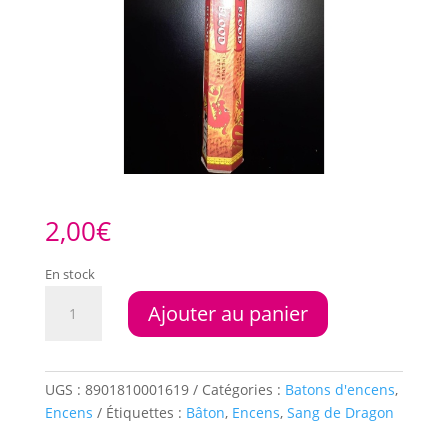
2,00
€
En stock
quantité
Ajouter au panier
de
Encens
HEM
Blood
UGS :
8901810001619
Catégories :
Batons d'encens
,
Dragons
Encens
Étiquettes :
Bâton
,
Encens
,
Sang de Dragon