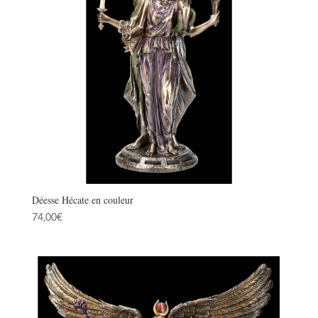
Déesse Hécate en couleur
74,00
€