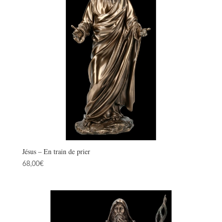
Jésus – En train de prier
68,00
€