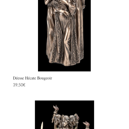
Déesse Hécate Bougeoir
39,50
€