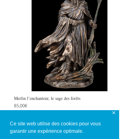
Merlin l’enchanteur, le sage des forêts
85,00
€
✕
Ce site web utilise des cookies pour vous
garantir une expérience optimale.
1
2
3
4
→