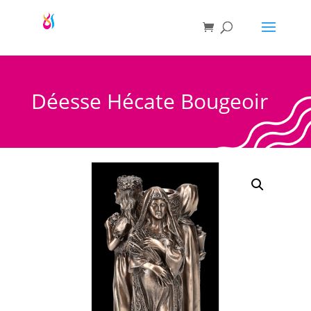
Déesse Hécate Bougeoir