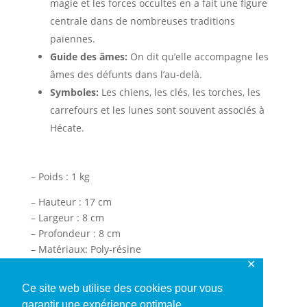
magie et les forces occultes en a fait une figure
centrale dans de nombreuses traditions
païennes.
Guide des âmes:
On dit qu’elle accompagne les
âmes des défunts dans l’au-delà.
Symboles:
Les chiens, les clés, les torches, les
carrefours et les lunes sont souvent associés à
Hécate.
– Poids : 1 kg
– Hauteur : 17 cm
– Largeur : 8 cm
– Profondeur : 8 cm
– Matériaux: Poly-résine
✕
– Couleur bronze
– Bougie non incluse
Ce site web utilise des cookies pour vous
– Séries: Veronese Studio Collection
garantir une expérience optimale.