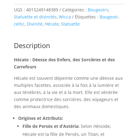
Hécate
Bougeoir
UGS :
4015249148389
Catégories :
Bougeoirs
,
Statuette et divinités
,
Wicca
Étiquettes :
Bougeoir
,
celtic
,
Divinité
,
Hécate
,
Statuette
Description
Hécate : Déesse des Enfers, des Sorcières et des
Carrefours
Hécate est souvent dépeinte comme une déesse aux
multiples facettes, associée à la fois à la lumière et
aux ténèbres, à la vie et à la mort. Elle est vénérée
comme protectrice des sorcières, des voyageurs et
des animaux domestiques.
Origines et Attributs:
Fille de Persès et d’Astéria:
Selon Hésiode,
Hécate est la fille de Persès, un Titan, et