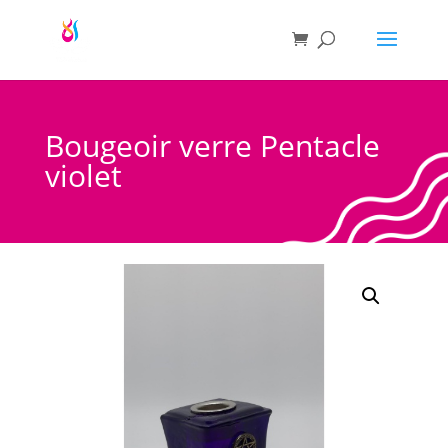
Bougeoir verre Pentacle
violet