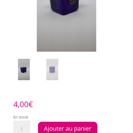
4,00
€
En stock
quantité
Ajouter au panier
de