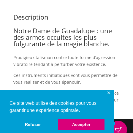
de
Guadalupe
Description
Notre Dame de Guadalupe : une
des armes occultes les plus
fulgurante de la magie blanche.
Prodigieux talisman contre toute forme d’agression
vibratoire tendant à perturber votre existence.
Ces instruments initiatiques vont vous permettre de
vous réaliser et de vous épanouir.
✕
La prière est ici portée par un support visuel efficace
qui vous permet de canaliser toute votre énergie sur
Ce site web utilise des cookies pour vous
le but à atteindre.
garantir une expérience optimale.
0
Refuser
Accepter