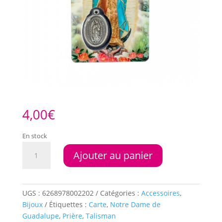
4,00
€
En stock
quantité
Ajouter au panier
de
Carte
de
prière
UGS :
6268978002202
Catégories :
Accessoires
,
de
Bijoux
Étiquettes :
Carte
,
Notre Dame de
Notre
Guadalupe
,
Prière
,
Talisman
Dame