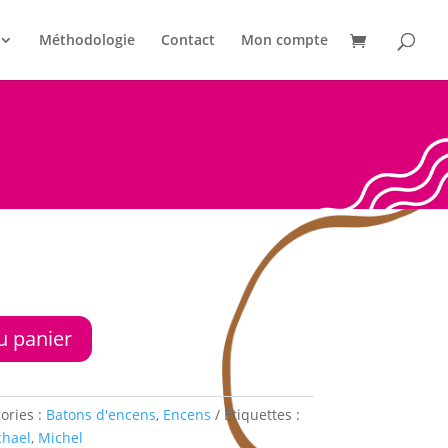
Méthodologie
Contact
Mon compte
u panier
ories :
Batons d'encens
,
Encens
Étiquettes :
chael
,
Michel