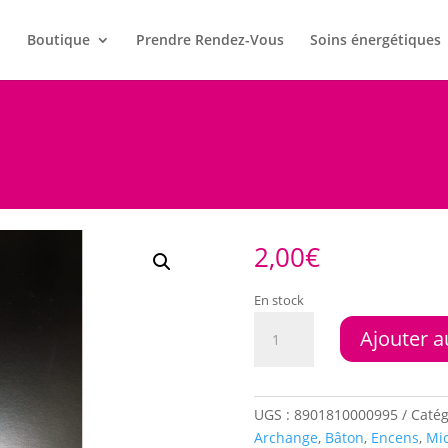
l
Boutique
Prendre Rendez-Vous
Soins énergétiques
2,00
€
En stock
quantité
Ajouter a
de
Encens
HEM
St
UGS :
8901810000995
Catég
Michel
Archange
,
Bâton
,
Encens
,
Mi