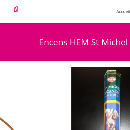
Accuei
Encens HEM St Michel