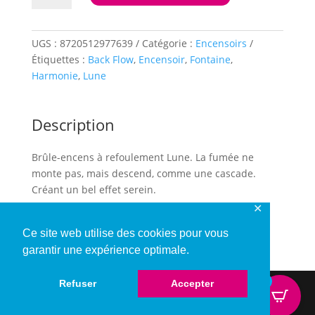
Fontaine
Lune
10x12x8
UGS :
8720512977639
Catégorie :
Encensoirs
cm
Étiquettes :
Back Flow
,
Encensoir
,
Fontaine
,
Harmonie
,
Lune
Description
Brûle-encens à refoulement Lune. La fumée ne
monte pas, mais descend, comme une cascade.
Créant un bel effet serein.
✕
Taille 10 x 12 x 8 cm
Ce site web utilise des cookies pour vous
Poids: 286gr
garantir une expérience optimale.
0
Refuser
Accepter
© Copyright 2026