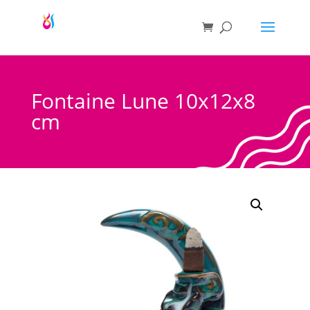
Fontaine Lune 10x12x8
cm