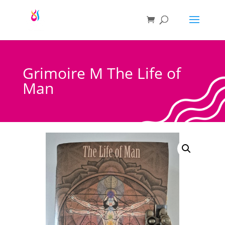
Grimoire M The Life of
Man