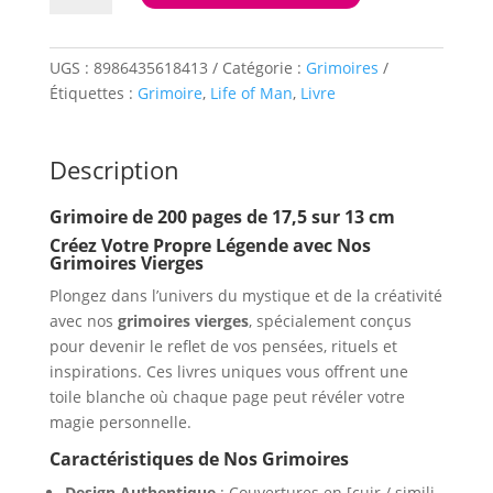
Grimoire
M
The
UGS :
8986435618413
Catégorie :
Grimoires
Life
Étiquettes :
Grimoire
,
Life of Man
,
Livre
of
Man
Description
Grimoire de 200 pages de 17,5 sur 13 cm
Créez Votre Propre Légende avec Nos
Grimoires Vierges
Plongez dans l’univers du mystique et de la créativité
avec nos
grimoires vierges
, spécialement conçus
pour devenir le reflet de vos pensées, rituels et
inspirations. Ces livres uniques vous offrent une
toile blanche où chaque page peut révéler votre
magie personnelle.
Caractéristiques de Nos Grimoires
Design Authentique
: Couvertures en [cuir / simili