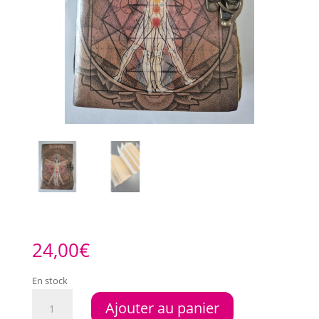
24,00
€
En stock
quantité
Ajouter au panier
de