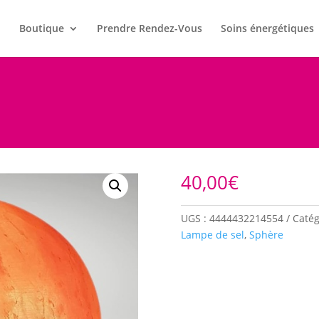
l
Boutique
Prendre Rendez-Vous
Soins énergétiques
40,00
€
UGS :
4444432214554
Catég
Lampe de sel
,
Sphère