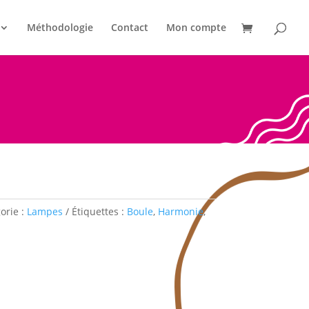
Méthodologie
Contact
Mon compte
orie :
Lampes
Étiquettes :
Boule
,
Harmonie
,