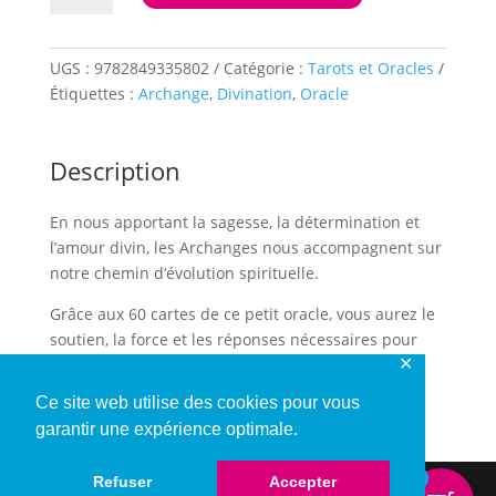
Le
petit
Oracle
UGS :
9782849335802
Catégorie :
Tarots et Oracles
des
Étiquettes :
Archange
,
Divination
,
Oracle
Archanges
Description
En nous apportant la sagesse, la détermination et
l’amour divin, les Archanges nous accompagnent sur
notre chemin d’évolution spirituelle.
Grâce aux 60 cartes de ce petit oracle, vous aurez le
soutien, la force et les réponses nécessaires pour
✕
faire face aux situations qui vous préoccupent et
pour avancer vers plus de sérénité et un meilleur
Ce site web utilise des cookies pour vous
alignement corps, cœur et esprit.
garantir une expérience optimale.
0
Refuser
Accepter