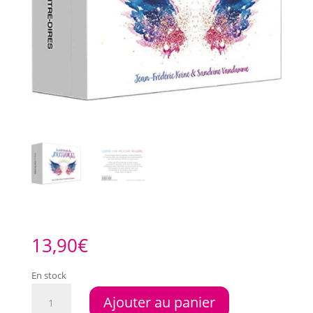
13,90
€
En stock
quantité
Ajouter au panier
de