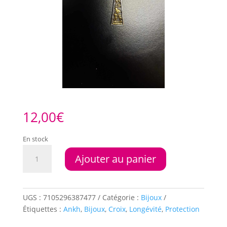
12,00
€
En stock
quantité
Ajouter au panier
de
Médaillon
croix
de
UGS :
7105296387477
Catégorie :
Bijoux
Ankh
Étiquettes :
Ankh
,
Bijoux
,
Croix
,
Longévité
,
Protection
+
chaine