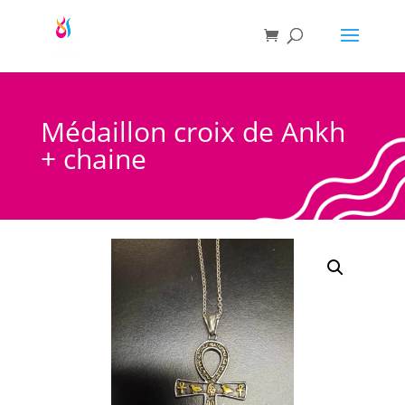
Médaillon croix de Ankh
+ chaine