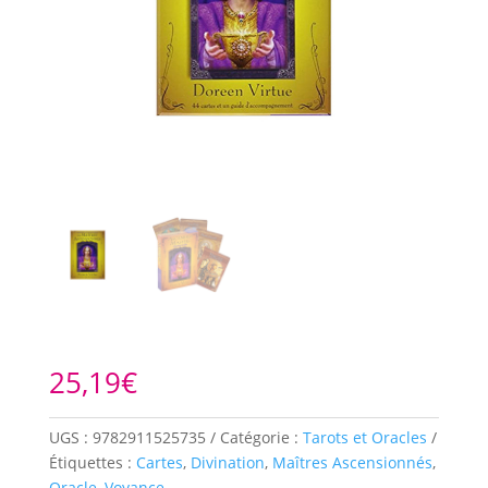
25,19
€
UGS :
9782911525735
Catégorie :
Tarots et Oracles
Étiquettes :
Cartes
,
Divination
,
Maîtres Ascensionnés
,
Oracle
,
Voyance