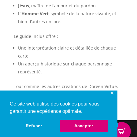
Jésus
, maître de l’amour et du pardon
L’Homme Vert
, symbole de la nature vivante, et
bien d’autres encore.
Le guide inclus offre :
Une interprétation claire et détaillée de chaque
carte.
Un aperçu historique sur chaque personnage
représenté.
Tout comme les autres créations de Doreen Virtue,
✕
cet oracle est un véritable trésor, porteur de
messages positifs
, de
guidance spirituelle
et
Ce site web utilise des cookies pour vous
d’
enrichissement personnel
.
garantir une expérience optimale.
0
Refuser
Accepter