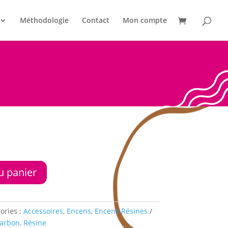
Méthodologie
Contact
Mon compte
u panier
ories :
Accessoires
,
Encens
,
Encens Résines
arbon
,
Résine