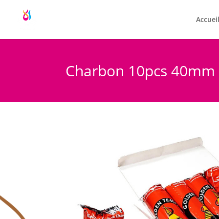
Accuei
Charbon 10pcs 40mm 