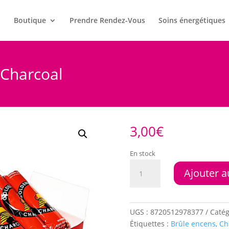
l
Boutique
Prendre Rendez-Vous
Soins énergétiques
Charcoal
3,00
€
En stock
quantité
Ajouter a
de
Charbon
10pcs
40mm
UGS :
8720512978377
Catég
Charcoal
Étiquettes :
Brûle encens
,
Ch