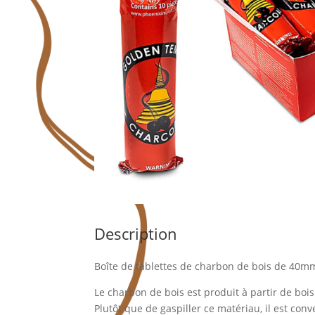
Description
Boîte de tablettes de charbon de bois de 40mm
Le charbon de bois est produit à partir de bo
Plutôt que de gaspiller ce matériau, il est co