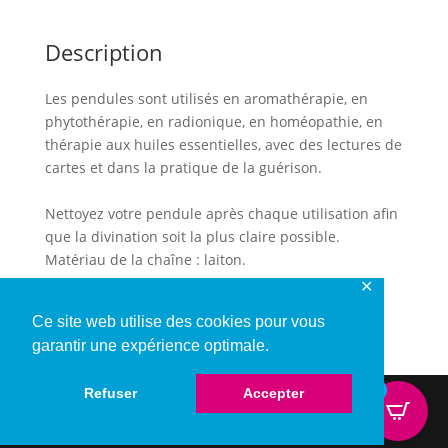
14gr
Description
Les pendules sont utilisés en aromathérapie, en
phytothérapie, en radionique, en homéopathie, en
thérapie aux huiles essentielles, avec des lectures de
cartes et dans la pratique de la guérison.
Nettoyez votre pendule après chaque utilisation afin
que la divination soit la plus claire possible.
Matériau de la chaîne : laiton.
✕
Taille: 3 cm
Ce site web utilise des cookies pour vous
Poids: 14gr
garantir une expérience optimale.
0
Refuser
Accepter
© Copyright 2026