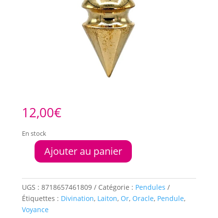
12,00
€
En stock
Ajouter au panier
quantité
de
Pendule
Laiton
UGS :
8718657461809
Catégorie :
Pendules
plaqué
Étiquettes :
Divination
,
Laiton
,
Or
,
Oracle
,
Pendule
,
Or
Voyance
3cm